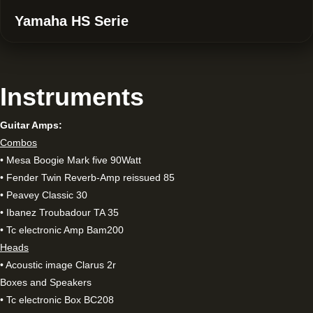
Yamaha HS Serie
Instruments​
Guitar Amps:
Combos
• Mesa Boogie Mark five 90Watt
• Fender Twin Reverb-Amp reissued 85
• Peavey Classic 30
• Ibanez Troubadour TA 35
• Tc electronic Amp Bam200
Heads
• Acoustic image Clarus 2r
Boxes and Speakers
• Tc electronic Box BC208